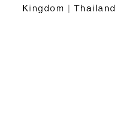
Kingdom | Thailand
Contact
Cancellation Policy
Privacy Policy
Terms and Conditions
© 2026 website powered by www.localforyou.com