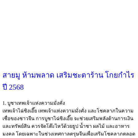
$1 Trial - Get Offer
สายมู ห้ามพลาด เสริมชะตาร้าน โกยกำไร
ปี 2568
1. บูชาเทพเจ้าแห่งความมั่งคั่ง
เทพเจ้าไฉ่ซิงเอี๊ย เทพเจ้าแห่งความมั่งคั่ง และโชคลาภในความ
เชื่อของชาวจีน การบูชาไฉ่ซิงเอี๊ย จะช่วยเสริมพลังด้านการเงิน
และทรัพย์สิน ควรจัดโต๊ะไหว้ด้วยธูป น้ำชา ผลไม้ และอาหาร
มงคล โดยเฉพาะในช่วงเทศกาลตรุษจีนเพื่อเสริมโชคลาภตลอด