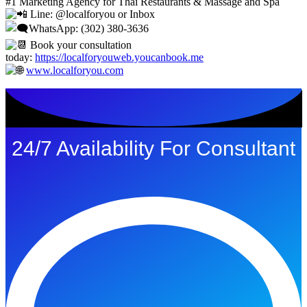
#1 Marketing Agency for Thai Restaurants & Massage and Spa
Line: @‌localforyou or Inbox
WhatsApp: (302) 380-3636
Book your consultation
today:
https://localforyouweb.youcanbook.me
www.localforyou.com
24/7 Availability For Consultant