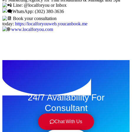
Line: @‌localforyou or Inbox
WhatsApp: (302) 380-3636
Book your consultation
today:
https://localforyouweb.youcanbook.me
www.localforyou.com
24/7 Availability For
Consultant
Chat With Us