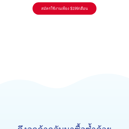
สมัครใช้งานเพียง $199/เดือน